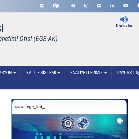
İ
Engelsiz Ege
önetimi Ofisi (EGE-AK)
ASYON
KALİTE SİSTEMİ
FAALİYETLERİMİZ
PAYDAŞ İLİ