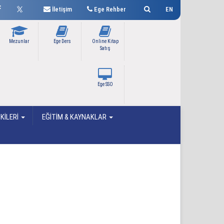
İletişim
Ege Rehber
EN
Mezunlar
Ege Ders
Online Kitap
Satış
Ege SSO
ŞKİLERİ
EĞİTİM & KAYNAKLAR