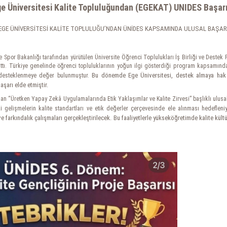
e Üniversitesi Kalite Topluluğundan (EGEKAT) UNIDES Başar
EGE ÜNİVERSİTESİ KALİTE TOPLULUĞU’NDAN ÜNİDES KAPSAMINDA ULUSAL BAŞAR
ve Spor Bakanlığı tarafından yürütülen Üniversite Öğrenci Toplulukları İş Birliği ve Deste
tı. Türkiye genelinde öğrenci topluluklarının yoğun ilgi gösterdiği program kapsamında 
Bu dönemde Ege Üniversitesi, destek almaya hak k
e desteklenmeye değer bulunmuştur.
aşarı elde etmiştir.
 olan “Üretken Yapay Zekâ Uygulamalarında Etik Yaklaşımlar ve Kalite Zirvesi” başlıklı u
i gelişmelerin kalite standartları ve etik değerler çerçevesinde ele alınması hedefleni
 ve farkındalık çalışmaları gerçekleştirilecek. Bu faaliyetlerle yükseköğretimde kalite kült