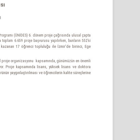
ısı
I
k Programı (ÜNİDES) 6. dönem proje çağrısında ulusal çapta
toplam 6.659 proje başvurusu yapılırken, bunların 552’si
azanan 17 öğrenci topluluğu ile İzmir’de birinci, Ege
lusal proje organizasyonu kapsamında, günümüzün en önemli
Proje kapsamında lisans, yüksek lisans ve doktora
yor.
ürünün yaygınlaştırılması ve öğrencilerin kalite süreçlerine